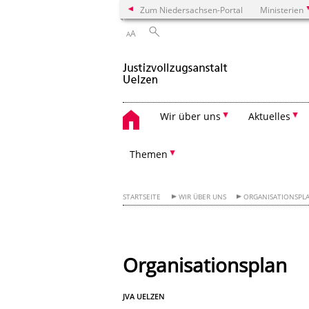
Zum Niedersachsen-Portal
Ministerien
A
A
Wir über uns
Aktuelles
Themen
STARTSEITE
WIR ÜBER UNS
ORGANISATIONSPL
Organisationsplan
JVA UELZEN