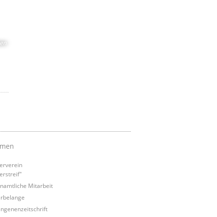
zen
emen
erverein
erstreif"
namtliche Mitarbeit
rbelange
ngenenzeitschrift