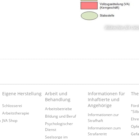
Bildrechte
:
JVA Uel
Eigene Herstellung
Arbeit und
Informationen für
Th
Behandlung
Inhaftierte und
Angehörige
Schlosserei
Förd
Arbeitsbetriebe
"Silb
Arbeitstherapie
Informationen zur
Bildung und Beruf
Ehre
n
JVA Shop
Strafhaft
Psychologischer
Opfe
Informationen zum
Dienst
Strafantritt
Gefa
Seelsorge im