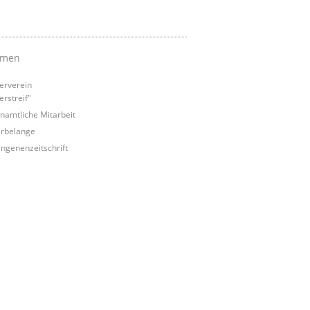
emen
erverein
erstreif"
namtliche Mitarbeit
rbelange
ngenenzeitschrift