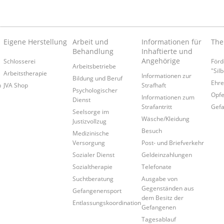
Eigene Herstellung
Arbeit und
Informationen für
Th
Behandlung
Inhaftierte und
Angehörige
Schlosserei
Förd
Arbeitsbetriebe
"Silb
Arbeitstherapie
Informationen zur
Bildung und Beruf
Ehre
n
JVA Shop
Strafhaft
Psychologischer
Opfe
Informationen zum
Dienst
Strafantritt
Gefa
Seelsorge im
Wäsche/Kleidung
Justizvollzug
Besuch
Medizinische
Versorgung
Post- und Briefverkehr
Sozialer Dienst
Geldeinzahlungen
Sozialtherapie
Telefonate
Suchtberatung
Ausgabe von
Gegenständen aus
Gefangenensport
dem Besitz der
Entlassungskoordination
Gefangenen
Tagesablauf