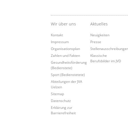
Wir über uns
Aktuelles
Kontakt
Neuigkeiten
Impressum
Presse
Organisationsplan
Stellenausschreibunge
Zahlen und Fakten
Klassische
Berufsbilder im JVD
Gesundheitsförderung
(Bedienstete)
Sport (Bedienstetete)
Abteilungen der JVA
Uelzen
Sitemap
Datenschutz
Erklärung zur
Barrierefreiheit